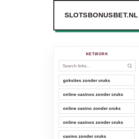
SLOTSBONUSBET.NL
NETWORK
goksites zonder cruks
online casinos zonder cruks
online casino zonder cruks
online casinos zonder cruks
casino zonder cruks