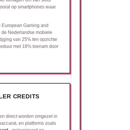
 vooral op smartphones waar
de European Gaming and
an de Nederlandse mobiele
ijging van 25% ten opzichte
sieduur met 18% toenam door
ALER CREDITS
ten direct worden omgezet in
baccarat, en platforms zoals