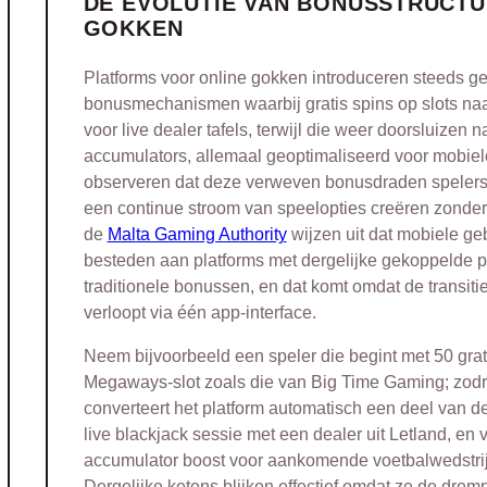
DE EVOLUTIE VAN BONUSSTRUCTU
GOKKEN
Platforms voor online gokken introduceren steeds 
bonusmechanismen waarbij gratis spins op slots naa
voor live dealer tafels, terwijl die weer doorsluizen 
accumulators, allemaal geoptimaliseerd voor mobiel
observeren dat deze verweven bonusdraden spelers
een continue stroom van speelopties creëren zonde
de
Malta Gaming Authority
wijzen uit dat mobiele ge
besteden aan platforms met dergelijke gekoppelde 
traditionele bonussen, en dat komt omdat de transiti
verloopt via één app-interface.
Neem bijvoorbeeld een speler die begint met 50 grat
Megaways-slot zoals die van Big Time Gaming; zodra
converteert het platform automatisch een deel van de
live blackjack sessie met een dealer uit Letland, en 
accumulator boost voor aankomende voetbalwedstrijd
Dergelijke ketens blijken effectief omdat ze de drem