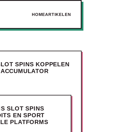
HOME
ARTIKELEN
LOT SPINS KOPPELEN
T ACCUMULATOR
S SLOT SPINS
ITS EN SPORT
LE PLATFORMS