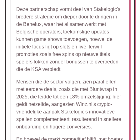
Deze partnerschap vormt deel van Stakelogic's
bredere strategie om dieper door te dringen in
de Benelux, waar het al samenwerkt met
Belgische operators; toekomstige updates
kunnen game shows toevoegen, hoewel de
initiële focus ligt op slots en live, terwijl
promoties zoals free spins op nieuwe titels
spelers lokken zonder bonussen te overtreden
die de KSA verbiedt.
Mensen die de sector volgen, zien parallellen
met eerdere deals, zoals die met Bluntwrap in
2025, die leidde tot een 18% omzetstijging; hier
geldt hetzelfde, aangezien Winz.nl's crypto-
vriendelijke aanpak Stakelogic's innovatieve
spellen complementeert, resulterend in snellere
onboarding en hogere conversies.
En hoewel de markt competitief blijft, met boetes