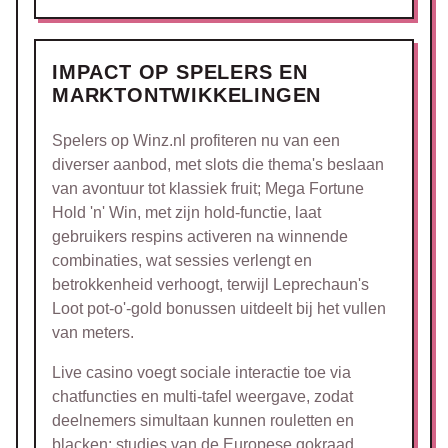
IMPACT OP SPELERS EN
MARKTONTWIKKELINGEN
Spelers op Winz.nl profiteren nu van een
diverser aanbod, met slots die thema's beslaan
van avontuur tot klassiek fruit; Mega Fortune
Hold 'n' Win, met zijn hold-functie, laat
gebruikers respins activeren na winnende
combinaties, wat sessies verlengt en
betrokkenheid verhoogt, terwijl Leprechaun's
Loot pot-o'-gold bonussen uitdeelt bij het vullen
van meters.
Live casino voegt sociale interactie toe via
chatfuncties en multi-tafel weergave, zodat
deelnemers simultaan kunnen rouletten en
blacken; studies van de Europese gokraad,