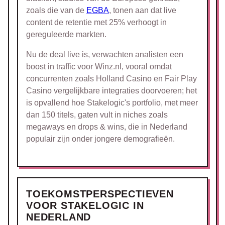
zoals die van de
EGBA
, tonen aan dat live
content de retentie met 25% verhoogt in
gereguleerde markten.
Nu de deal live is, verwachten analisten een
boost in traffic voor Winz.nl, vooral omdat
concurrenten zoals Holland Casino en Fair Play
Casino vergelijkbare integraties doorvoeren; het
is opvallend hoe Stakelogic's portfolio, met meer
dan 150 titels, gaten vult in niches zoals
megaways en drops & wins, die in Nederland
populair zijn onder jongere demografieën.
TOEKOMSTPERSPECTIEVEN
VOOR STAKELOGIC IN
NEDERLAND