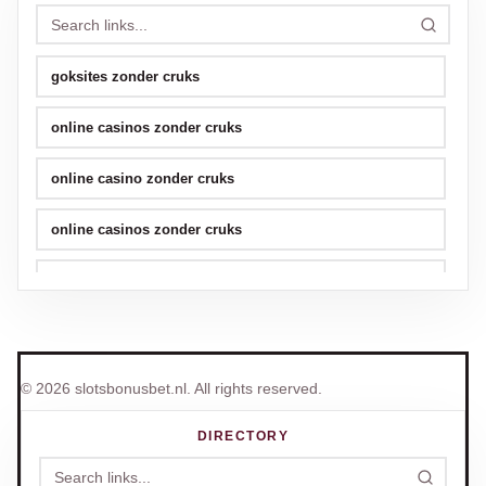
goksites zonder cruks
online casinos zonder cruks
online casino zonder cruks
online casinos zonder cruks
casino zonder cruks
beste casino zonder cruks
online casino zonder cruks
© 2026 slotsbonusbet.nl. All rights reserved.
top 10 casino en ligne belgique
DIRECTORY
meilleurs casino en ligne