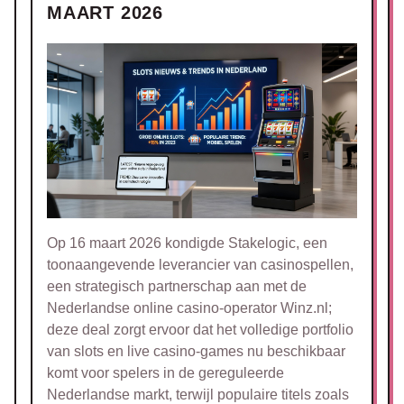
MAART 2026
Op 16 maart 2026 kondigde Stakelogic, een
toonaangevende leverancier van casinospellen,
een strategisch partnerschap aan met de
Nederlandse online casino-operator Winz.nl;
deze deal zorgt ervoor dat het volledige portfolio
van slots en live casino-games nu beschikbaar
komt voor spelers in de gereguleerde
Nederlandse markt, terwijl populaire titels zoals