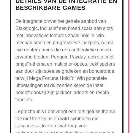
DETAILS VAN DE INTEGRATIE EN
BESCHIKBARE GAMES
De integratie omvat het gehele aanbod van
Stakelogic, inclusief een breed scala aan slots
met innovatieve features zoals hold 'n' win-
mechanismen en progressieve jackpots, naast
live dealer-games die een authentieke casino-
ervaring bieden; Penguin Payday, een slot met
pinguïn-thema en multiplier-opties, trekt spelers
aan door zijn speelse grafieken en bonusronde,
terwijl Mega Fortune Hold 'n' Win potentiële
uitbetalingen tot duizenden keren de inzet
belooft dankzij zijn jackpot-ladders en respin-
functies.
Leprechaun's Loot voegt een Iers geluks-thema
toe met free spins en wild-symbolen die
cascades activeren, wat zorgt voor
kettingreacties van winsten; live casino-content,