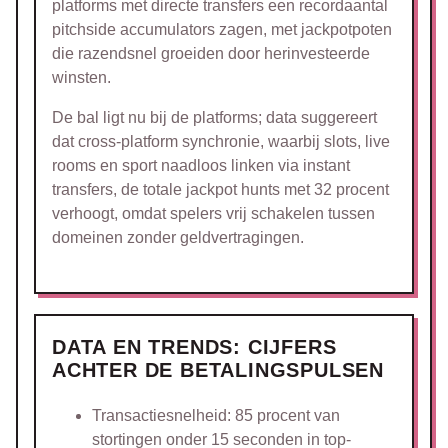
platforms met directe transfers een recordaantal
pitchside accumulators zagen, met jackpotpoten
die razendsnel groeiden door herinvesteerde
winsten.
De bal ligt nu bij de platforms; data suggereert
dat cross-platform synchronie, waarbij slots, live
rooms en sport naadloos linken via instant
transfers, de totale jackpot hunts met 32 procent
verhoogt, omdat spelers vrij schakelen tussen
domeinen zonder geldvertragingen.
DATA EN TRENDS: CIJFERS
ACHTER DE BETALINGSPULSEN
Transactiesnelheid: 85 procent van
stortingen onder 15 seconden in top-