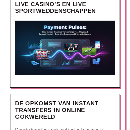
LIVE CASINO'S EN LIVE
SPORTWEDDENSCHAPPEN
DE OPKOMST VAN INSTANT
TRANSFERS IN ONLINE
GOKWERELD
Directe transfers, ook wel instant payments