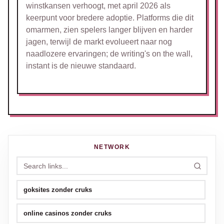
winstkansen verhoogt, met april 2026 als
keerpunt voor bredere adoptie. Platforms die dit
omarmen, zien spelers langer blijven en harder
jagen, terwijl de markt evolueert naar nog
naadlozere ervaringen; de writing's on the wall,
instant is de nieuwe standaard.
NETWORK
goksites zonder cruks
online casinos zonder cruks