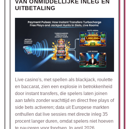
VAN ONMIDDELLIJKE INLEG EN
UITBETALING
Live casino's, met spellen als blackjack, roulette
en baccarat, zien een explosie in betrokkenheid
door instant transfers, die spelers laten joinen
aan tafels zonder wachttijd en direct free plays of
side bets activeren; data uit Europese markten
onthullen dat live sessies met directe inleg 35
procent langer duren, omdat spelers niet hoeven
te pauzeren voor fondsen. In april 2026