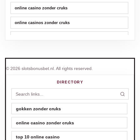
online casino zonder cruks
online casinos zonder cruks
casino zonder cruks
beste casino zonder cruks
online casino zonder cruks
© 2026 slotsbonusbet.nl. All rights reserved.
top 10 casino en ligne belgique
DIRECTORY
meilleurs casino en ligne
gokken zonder cruks
casino en ligne luxembourg
online casino zonder cruks
casino en ligne nouveau
top 10 online casino