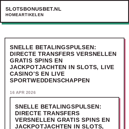
SLOTSBONUSBET.NL
HOME
ARTIKELEN
SNELLE BETALINGSPULSEN:
DIRECTE TRANSFERS VERSNELLEN
GRATIS SPINS EN
JACKPOTJACHTEN IN SLOTS, LIVE
CASINO'S EN LIVE
SPORTWEDDENSCHAPPEN
16 APR 2026
SNELLE BETALINGSPULSEN:
DIRECTE TRANSFERS
VERSNELLEN GRATIS SPINS EN
JACKPOTJACHTEN IN SLOTS,