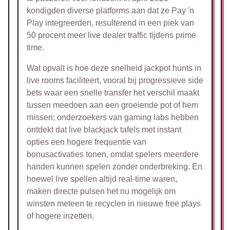
kondigden diverse platforms aan dat ze Pay 'n
Play integreerden, resulterend in een piek van
50 procent meer live dealer traffic tijdens prime
time.
Wat opvalt is hoe deze snelheid jackpot hunts in
live rooms faciliteert, vooral bij progressieve side
bets waar een snelle transfer het verschil maakt
tussen meedoen aan een groeiende pot of hem
missen; onderzoekers van gaming labs hebben
ontdekt dat live blackjack tafels met instant
opties een hogere frequentie van
bonusactivaties tonen, omdat spelers meerdere
handen kunnen spelen zonder onderbreking. En
hoewel live spellen altijd real-time waren,
maken directe pulsen het nu mogelijk om
winsten meteen te recyclen in nieuwe free plays
of hogere inzetten.