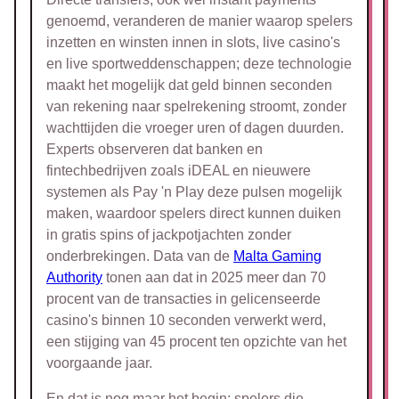
genoemd, veranderen de manier waarop spelers
inzetten en winsten innen in slots, live casino's
en live sportweddenschappen; deze technologie
maakt het mogelijk dat geld binnen seconden
van rekening naar spelrekening stroomt, zonder
wachttijden die vroeger uren of dagen duurden.
Experts observeren dat banken en
fintechbedrijven zoals iDEAL en nieuwere
systemen als Pay 'n Play deze pulsen mogelijk
maken, waardoor spelers direct kunnen duiken
in gratis spins of jackpotjachten zonder
onderbrekingen. Data van de
Malta Gaming
Authority
tonen aan dat in 2025 meer dan 70
procent van de transacties in gelicenseerde
casino's binnen 10 seconden verwerkt werd,
een stijging van 45 procent ten opzichte van het
voorgaande jaar.
En dat is nog maar het begin; spelers die