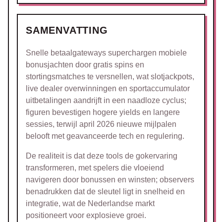
SAMENVATTING
Snelle betaalgateways superchargen mobiele
bonusjachten door gratis spins en
stortingsmatches te versnellen, wat slotjackpots,
live dealer overwinningen en sportaccumulator
uitbetalingen aandrijft in een naadloze cyclus;
figuren bevestigen hogere yields en langere
sessies, terwijl april 2026 nieuwe mijlpalen
belooft met geavanceerde tech en regulering.
De realiteit is dat deze tools de gokervaring
transformeren, met spelers die vloeiend
navigeren door bonussen en winsten; observers
benadrukken dat de sleutel ligt in snelheid en
integratie, wat de Nederlandse markt
positioneert voor explosieve groei.