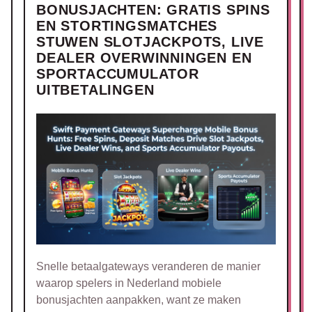
BONUSJACHTEN: GRATIS SPINS
EN STORTINGSMATCHES
STUWEN SLOTJACKPOTS, LIVE
DEALER OVERWINNINGEN EN
SPORTACCUMULATOR
UITBETALINGEN
Snelle betaalgateways veranderen de manier
waarop spelers in Nederland mobiele
bonusjachten aanpakken, want ze maken