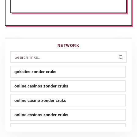
NETWORK
goksites zonder cruks
online casinos zonder cruks
online casino zonder cruks
online casinos zonder cruks
casino zonder cruks