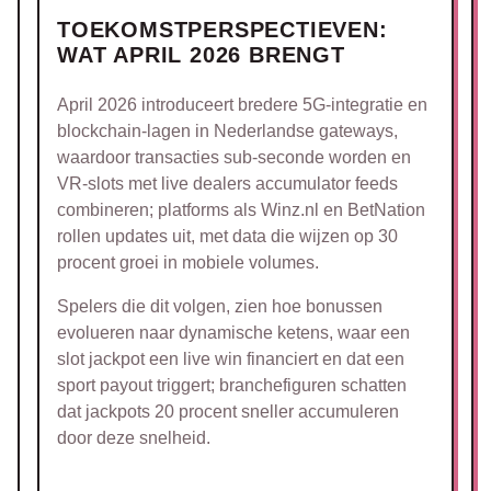
TOEKOMSTPERSPECTIEVEN:
WAT APRIL 2026 BRENGT
April 2026 introduceert bredere 5G-integratie en
blockchain-lagen in Nederlandse gateways,
waardoor transacties sub-seconde worden en
VR-slots met live dealers accumulator feeds
combineren; platforms als Winz.nl en BetNation
rollen updates uit, met data die wijzen op 30
procent groei in mobiele volumes.
Spelers die dit volgen, zien hoe bonussen
evolueren naar dynamische ketens, waar een
slot jackpot een live win financiert en dat een
sport payout triggert; branchefiguren schatten
dat jackpots 20 procent sneller accumuleren
door deze snelheid.