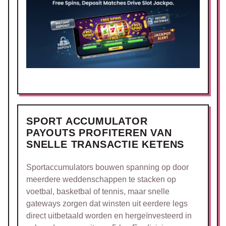
SPORT ACCUMULATOR
PAYOUTS PROFITEREN VAN
SNELLE TRANSACTIE KETENS
Sportaccumulators bouwen spanning op door
meerdere weddenschappen te stacken op
voetbal, basketbal of tennis, maar snelle
gateways zorgen dat winsten uit eerdere legs
direct uitbetaald worden en hergeïnvesteerd in