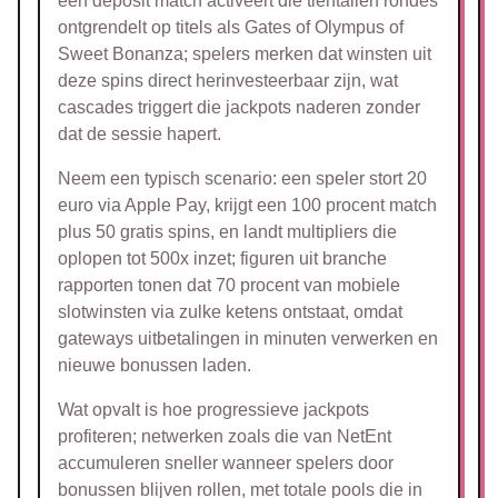
een deposit match activeert die tientallen rondes
ontgrendelt op titels als Gates of Olympus of
Sweet Bonanza; spelers merken dat winsten uit
deze spins direct herinvesteerbaar zijn, wat
cascades triggert die jackpots naderen zonder
dat de sessie hapert.
Neem een typisch scenario: een speler stort 20
euro via Apple Pay, krijgt een 100 procent match
plus 50 gratis spins, en landt multipliers die
oplopen tot 500x inzet; figuren uit branche
rapporten tonen dat 70 procent van mobiele
slotwinsten via zulke ketens ontstaat, omdat
gateways uitbetalingen in minuten verwerken en
nieuwe bonussen laden.
Wat opvalt is hoe progressieve jackpots
profiteren; netwerken zoals die van NetEnt
accumuleren sneller wanneer spelers door
bonussen blijven rollen, met totale pools die in