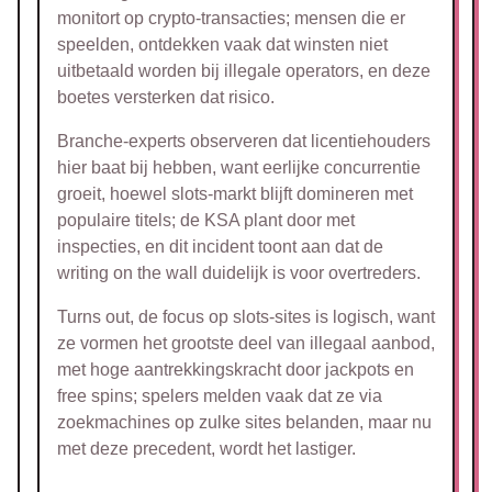
monitort op crypto-transacties; mensen die er
speelden, ontdekken vaak dat winsten niet
uitbetaald worden bij illegale operators, en deze
boetes versterken dat risico.
Branche-experts observeren dat licentiehouders
hier baat bij hebben, want eerlijke concurrentie
groeit, hoewel slots-markt blijft domineren met
populaire titels; de KSA plant door met
inspecties, en dit incident toont aan dat de
writing on the wall duidelijk is voor overtreders.
Turns out, de focus op slots-sites is logisch, want
ze vormen het grootste deel van illegaal aanbod,
met hoge aantrekkingskracht door jackpots en
free spins; spelers melden vaak dat ze via
zoekmachines op zulke sites belanden, maar nu
met deze precedent, wordt het lastiger.