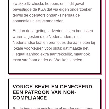
zwakke ID-checks hebben, en in dit geval
bevestigde de KSA dat via eigen onderzoeken,
terwijl de operators ondanks herhaalde
sommaties niets veranderden.
En dan de targeting: advertenties en bonussen
waren afgestemd op Nederlanders, met
Nederlandse taal en promoties die aansloten bij
lokale voorkeuren voor slots; dat maakte het
illegaal aanbod extra aantrekkelijk, maar ook
extra strafbaar onder de Wet kansspelen.
VORIGE BEVELEN GENEGEERD:
EEN PATROON VAN NON-
COMPLIANCE
Beide bedrijven ontvingen al eerder cease-and-