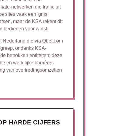
ate-netwerken die traffic uit
 sites vaak een 'grijs
atsen, maar de KSA rekent dit
n bedienen voor winst.
it Nederland die via Qbet.com
ingreep, ondanks KSA-
de betrokken entiteiten; deze
he en wettelijke barrières
ing van overtredingsomzetten
P HARDE CIJFERS