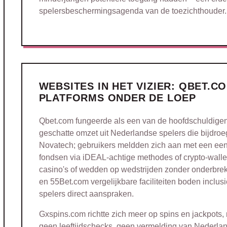
spelersbeschermingsagenda van de toezichthouder.
WEBSITES IN HET VIZIER: QBET.C
PLATFORMS ONDER DE LOEP
Qbet.com fungeerde als een van de hoofdschuldigen
geschatte omzet uit Nederlandse spelers die bijdro
Novatech; gebruikers meldden zich aan met een eenv
fondsen via iDEAL-achtige methodes of crypto-wallets
casino's of wedden op wedstrijden zonder onderbrek
en 55Bet.com vergelijkbare faciliteiten boden inclu
spelers direct aanspraken.
Gxspins.com richtte zich meer op spins en jackpots, 
geen leeftijdschecks, geen vermelding van Nederland