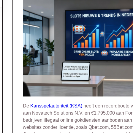
De
Kansspelautoriteit (KSA)
heeft een recordboete 
aan Novatech Solutions N.V. en €1.795.000 aan Fo
bedrijven illegaal online gokdiensten aanboden aan
websites zonder licentie, zoals Qbet.com, 55Bet.co