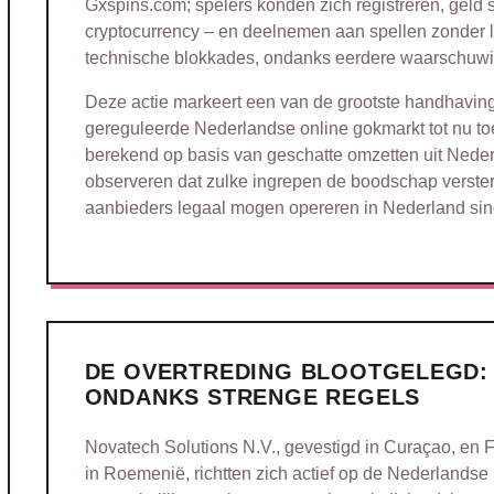
Gxspins.com; spelers konden zich registreren, geld s
cryptocurrency – en deelnemen aan spellen zonder lee
technische blokkades, ondanks eerdere waarschuwi
Deze actie markeert een van de grootste handhavin
gereguleerde Nederlandse online gokmarkt tot nu toe
berekend op basis van geschatte omzetten uit Neder
observeren dat zulke ingrepen de boodschap verster
aanbieders legaal mogen opereren in Nederland sin
DE OVERTREDING BLOOTGELEGD:
ONDANKS STRENGE REGELS
Novatech Solutions N.V., gevestigd in Curaçao, en 
in Roemenië, richtten zich actief op de Nederlandse