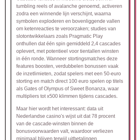
tumbling reels of avalanche genoemd, activeren
zodra een winnende lijn verschijnt, waarna
symbolen exploderen en bovenliggende vallen
om ketenreacties te veroorzaken; studies van
slotontwikkelaars zoals Pragmatic Play
onthullen dat één spin gemiddeld 2,4 cascades
oplevert, met potentieel voor tientallen winsten
in één ronde. Wanneer stortingsmatches deze
features boosten, verdubbelen bonussen vaak
de inzetlimieten, zodat spelers met een 50-euro
storting en match direct 100 euro spelen op titels
als Gates of Olympus of Sweet Bonanza, waar
multipliers tot x500 klimmen tijdens cascades.
Maar hier wordt het interessant: data uit
Nederlandse casino's wijst uit dat 78 procent
van de cascade-winsten binnen de
bonusvoorwaarden valt, waardoor verliezen
minimaal blijven terwijl uitbetalingen