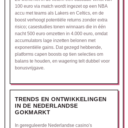
100 euro via match wordt ingezet op een NBA
accu met teams als Lakers en Celtics, en de
boost verhoogt potentiële returns zonder extra
risico; casestudies tonen winnaars die in één
nacht 500 euro omzetten in 4.000 euro, omdat
accumulators lage inzetten belonen met
exponentiële gains. Dat gezegd hebbende,
platforms capen boosts op tien selecties om
balans te houden, en wagering telt dubbel voor
bonusvrijgave.
TRENDS EN ONTWIKKELINGEN
IN DE NEDERLANDSE
GOKMARKT
In gereguleerde Nederlandse casino's