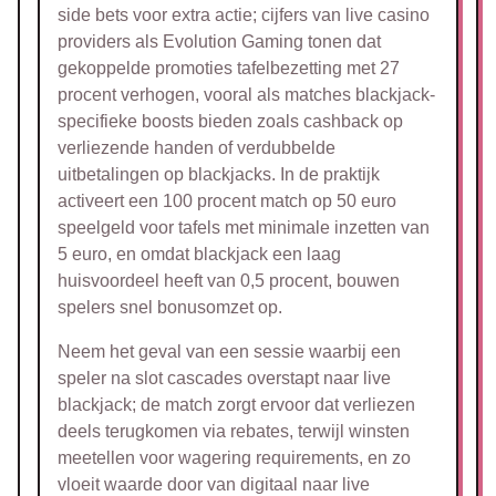
side bets voor extra actie; cijfers van live casino
providers als Evolution Gaming tonen dat
gekoppelde promoties tafelbezetting met 27
procent verhogen, vooral als matches blackjack-
specifieke boosts bieden zoals cashback op
verliezende handen of verdubbelde
uitbetalingen op blackjacks. In de praktijk
activeert een 100 procent match op 50 euro
speelgeld voor tafels met minimale inzetten van
5 euro, en omdat blackjack een laag
huisvoordeel heeft van 0,5 procent, bouwen
spelers snel bonusomzet op.
Neem het geval van een sessie waarbij een
speler na slot cascades overstapt naar live
blackjack; de match zorgt ervoor dat verliezen
deels terugkomen via rebates, terwijl winsten
meetellen voor wagering requirements, en zo
vloeit waarde door van digitaal naar live