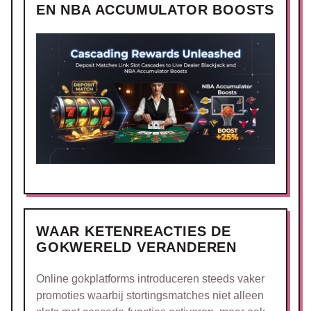
EN NBA ACCUMULATOR BOOSTS
WAAR KETENREACTIES DE
GOKWERELD VERANDEREN
Online gokplatforms introduceren steeds vaker
promoties waarbij stortingsmatches niet alleen