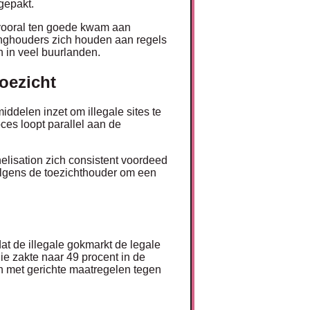
gepakt.
 vooral ten goede kwam aan
ninghouders zich houden aan regels
 in veel buurlanden.
oezicht
middelen inzet om illegale sites te
oces loopt parallel aan de
nelisation zich consistent voordeed
olgens de toezichthouder om een
at de illegale gokmarkt de legale
ie zakte naar 49 procent in de
ren met gerichte maatregelen tegen