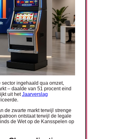
e sector ingehaald qua omzet,
rkt – daalde van 51 procent eind
jkt uit het
Jaarverslag
liceerde.
n de zwarte markt terwijl strenge
patroon ontstaat terwijl de legale
e sinds de Wet op de Kansspelen op