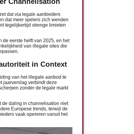
er Channelisation
et dat via legale aanbieders
zien dat meer spelers zich wenden
t tegelijkertijd strenge limieten
n de eerste helft van 2025, en het
elijkheid van illegale sites die
oepassen.
toriteit in Context
iding van het illegale aanbod te
 jaarverslag verbindt deze
scherpen zonder de legale markt
de daling in channelisation niet
ere Europese trends, terwijl de
nbieders vaak opereren vanuit het