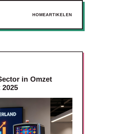
HOME
ARTIKELEN
Sector in Omzet
 2025